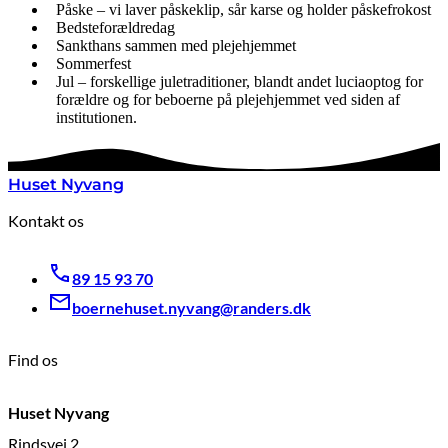
Påske – vi laver påskeklip, sår karse og holder påskefrokost
Bedsteforældredag
Sankthans sammen med plejehjemmet
Sommerfest
Jul – forskellige juletraditioner, blandt andet luciaoptog for
forældre og for beboerne på plejehjemmet ved siden af
institutionen.
Huset Nyvang
Kontakt os
89 15 93 70
boernehuset.nyvang@randers.dk
Find os
Huset Nyvang
Rindsvej 2